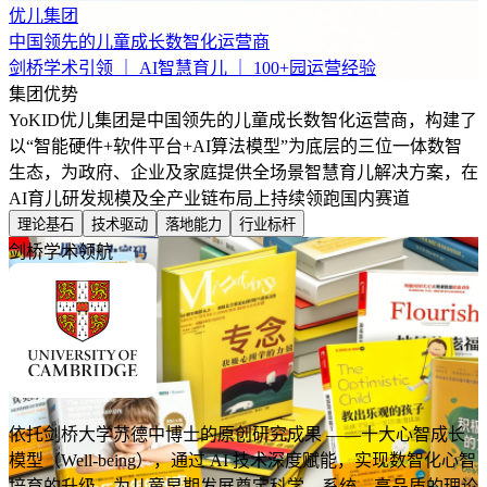
优儿集团
中国领先的儿童成长数智化运营商
剑桥学术引领 ｜ AI智慧育儿 ｜ 100+园运营经验
集团优势
YoKID优儿集团是中国领先的儿童成长数智化运营商，构建了
以“智能硬件+软件平台+AI算法模型”为底层的三位一体数智
生态，为政府、企业及家庭提供全场景智慧育儿解决方案，在
AI育儿研发规模及全产业链布局上持续领跑国内赛道
理论基石
技术驱动
落地能力
行业标杆
剑桥学术领航
依托剑桥大学苏德中博士的原创研究成果 ——十大心智成长
模型（Well-being），通过 AI 技术深度赋能，实现数智化心智
培育的升级，为儿童早期发展奠定科学、系统、高品质的理论