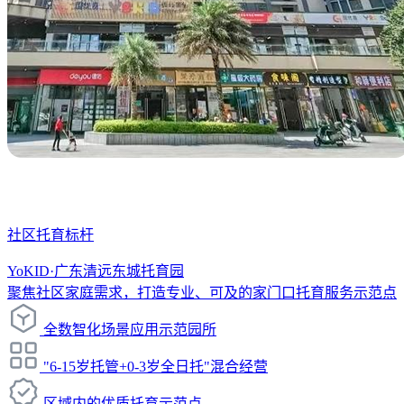
社区托育标杆
YoKID·广东清远东城托育园
聚焦社区家庭需求，打造专业、可及的家门口托育服务示范点
全数智化场景应用示范园所
"6-15岁托管+0-3岁全日托"混合经营
区域内的优质托育示范点