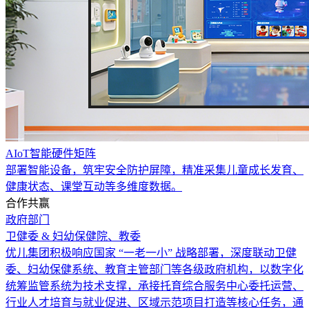
AIoT智能硬件矩阵
部署智能设备，筑牢安全防护屏障，精准采集儿童成长发育、
健康状态、课堂互动等多维度数据。
合作共赢
政府部门
卫健委 & 妇幼保健院、教委
优儿集团积极响应国家 “一老一小” 战略部署，深度联动卫健
委、妇幼保健系统、教育主管部门等各级政府机构，以数字化
统筹监管系统为技术支撑，承接托育综合服务中心委托运营、
行业人才培育与就业促进、区域示范项目打造等核心任务，通