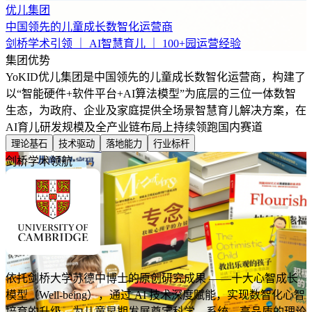
优儿集团
中国领先的儿童成长数智化运营商
剑桥学术引领 ｜ AI智慧育儿 ｜ 100+园运营经验
集团优势
YoKID优儿集团是中国领先的儿童成长数智化运营商，构建了
以“智能硬件+软件平台+AI算法模型”为底层的三位一体数智
生态，为政府、企业及家庭提供全场景智慧育儿解决方案，在
AI育儿研发规模及全产业链布局上持续领跑国内赛道
理论基石
技术驱动
落地能力
行业标杆
剑桥学术领航
依托剑桥大学苏德中博士的原创研究成果 ——十大心智成长
模型（Well-being），通过 AI 技术深度赋能，实现数智化心智
培育的升级，为儿童早期发展奠定科学、系统、高品质的理论