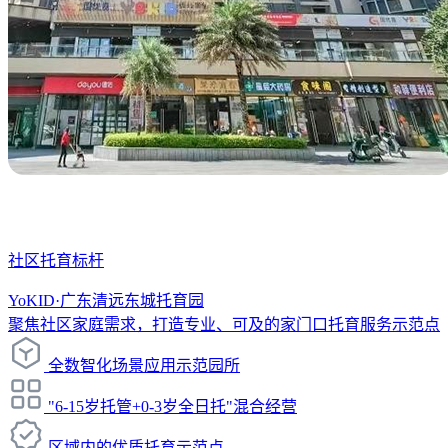
社区托育标杆
YoKID·广东清远东城托育园
聚焦社区家庭需求，打造专业、可及的家门口托育服务示范点
全数智化场景应用示范园所
"6-15岁托管+0-3岁全日托"混合经营
区域内的优质托育示范点