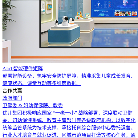
AIoT智能硬件矩阵
部署智能设备，筑牢安全防护屏障，精准采集儿童成长发育、
健康状态、课堂互动等多维度数据。
合作共赢
政府部门
卫健委 & 妇幼保健院、教委
优儿集团积极响应国家 “一老一小” 战略部署，深度联动卫健
委、妇幼保健系统、教育主管部门等各级政府机构，以数字化
统筹监管系统为技术支撑，承接托育综合服务中心委托运营、
行业人才培育与就业促进、区域示范项目打造等核心任务，通