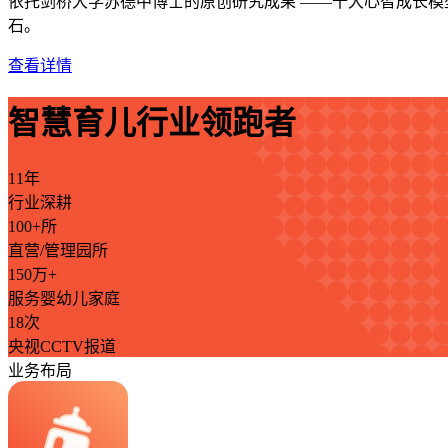
依托剑桥大学苏德中博士的原创研究成果 ——十大心智成长模型（
石。
查看详情
智慧育儿行业领跑者
11年
行业深耕
100+所
直营/管理园所
150万+
服务婴幼儿家庭
18次
央视CCTV报道
业务布局