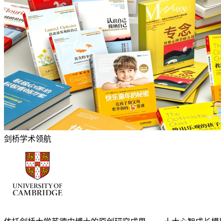
剑桥学术领航