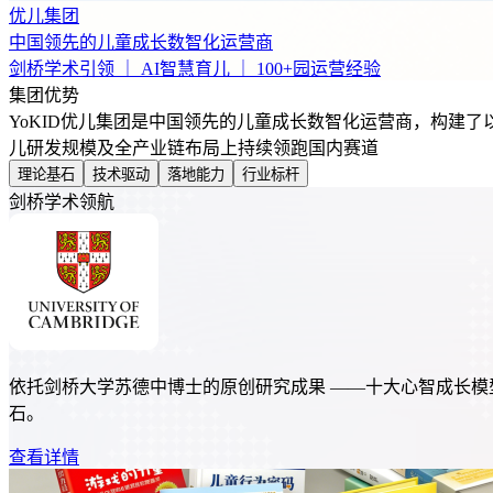
优儿集团
中国领先的儿童成长数智化运营商
剑桥学术引领 ｜ AI智慧育儿 ｜ 100+园运营经验
集团优势
YoKID优儿集团是中国领先的儿童成长数智化运营商，构建了
儿研发规模及全产业链布局上持续领跑国内赛道
理论基石
技术驱动
落地能力
行业标杆
剑桥学术领航
依托剑桥大学苏德中博士的原创研究成果 ——十大心智成长模型（
石。
查看详情