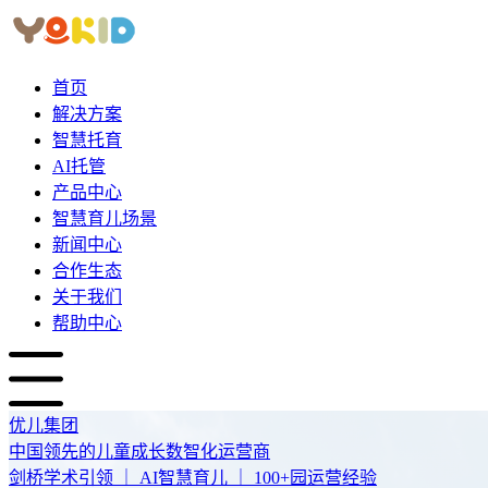
首页
解决方案
智慧托育
AI托管
产品中心
智慧育儿场景
新闻中心
合作生态
关于我们
帮助中心
优儿集团
中国领先的儿童成长数智化运营商
剑桥学术引领 ｜ AI智慧育儿 ｜ 100+园运营经验