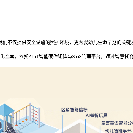
。我们不仅提供安全温馨的照护环境，更为婴幼儿生命早期的关键
智化全案。依托AIoT智能硬件矩阵与SaaS管理平台，通过智