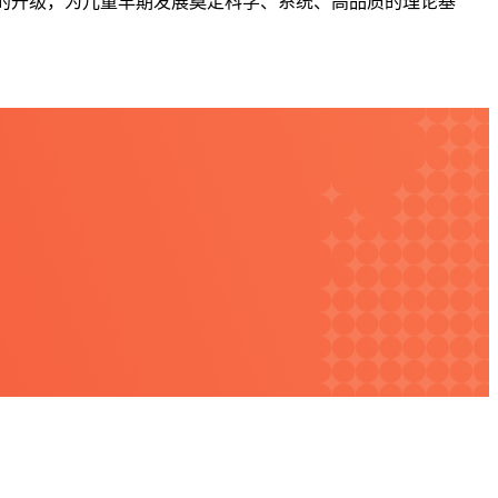
智培育的升级，为儿童早期发展奠定科学、系统、高品质的理论基