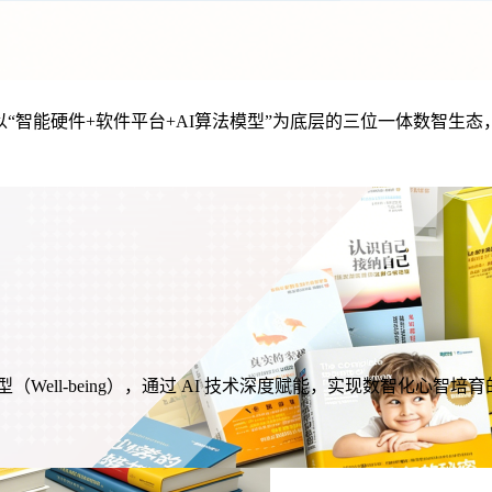
以“智能硬件+软件平台+AI算法模型”为底层的三位一体数智生
Well-being），通过 AI 技术深度赋能，实现数智化心